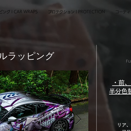
ング l CAR WRAPS
プロテクション | PROTECTION
コーティン
ルラッピング
Fu
・前、
半分色
リア、