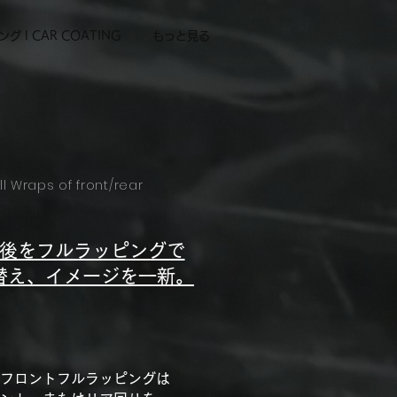
グ l CAR COATING
もっと見る
ll Wraps of front/rear
後をフルラッピングで
替え、イメージを一新。
フロントフルラッピングは