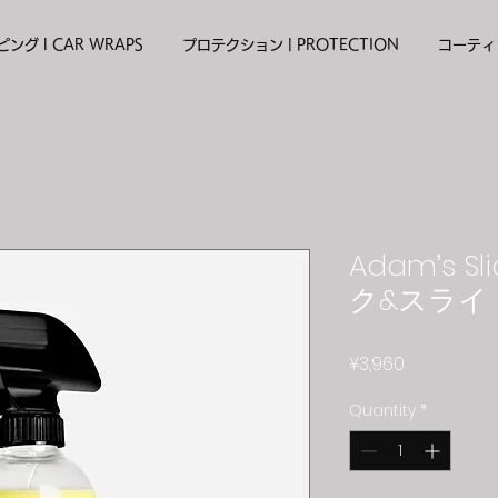
ング l CAR WRAPS
プロテクション | PROTECTION
コーティン
Adam’s Sli
ク&スライ
Price
¥3,960
Quantity
*