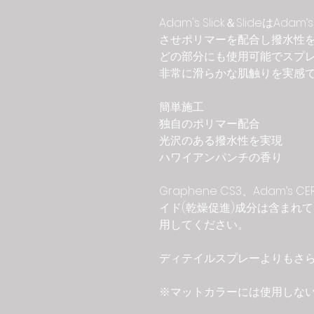
Adam's Slick＆SlideはAd
させポリマーを配合し撥水性
どの部分にも使用可能でスプ
非常に滑らかな肌触りを実感
簡単施工
独自のポリマー配合
光沢のある撥水性を実現
ハワイアンパンチの香り
Graphene CS3、Adam’s
イド(乾燥促進)成分は含まれ
用してください。
ディテイルスプレーよりもさ
※マットカラーには使用しな