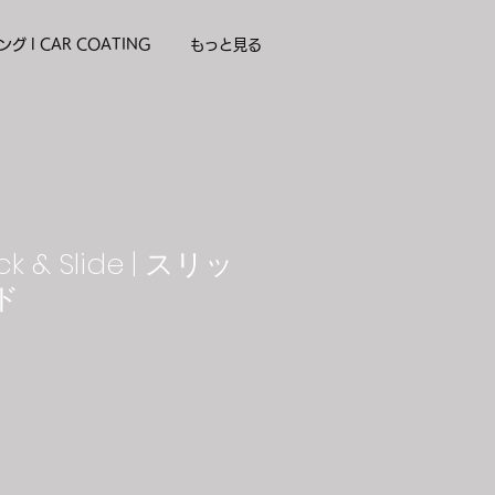
グ l CAR COATING
もっと見る
ck & Slide | スリッ
ド