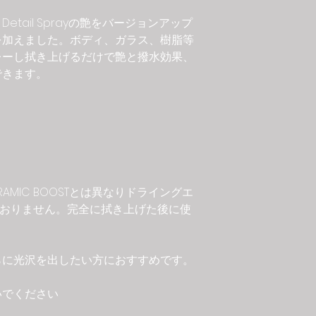
am’s Detail Sprayの艶をバージョンアップ
を加えました。ボディ、ガラス、樹脂等
レーし拭き上げるだけで艶と撥水効果、
できます。
 CERAMIC BOOSTとは異なりドライングエ
ておりません。完全に拭き上げた後に使
らに光沢を出したい方におすすめです。
いでください