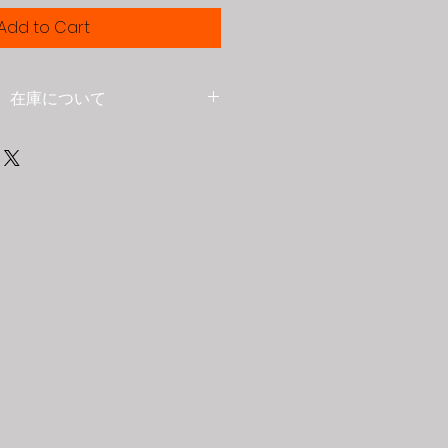
Add to Cart
、在庫について
送料は
全国一律
￥1000
(1個口)
となり
在庫から直送となります。
途ご連絡を差し上げます。
となります。
ていただきます。