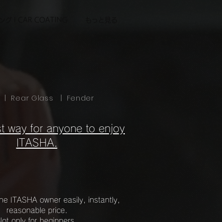
グ l CAR COATING
もっと見る
d |
Rear Glass
| Fender
t way for anyone to enjoy
ITASHA.
he ITASHA owner easily, instantly,
reasonable price.
Not only for beginners,