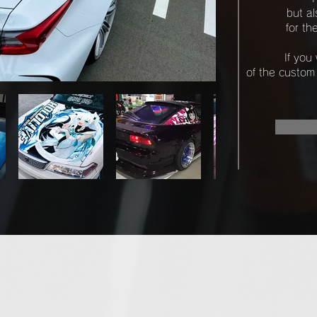
but a
for th
If you
of the custom 