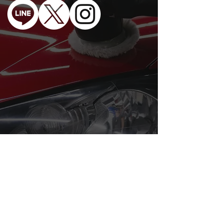
施行ガレージ
〒354-0043 埼玉県入間郡三芳町竹間沢164-
1
営業時間
11:00~20:00(木曜日定休)
TEL